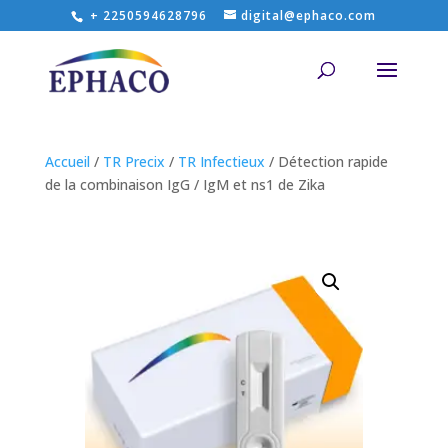
+ 2250594628796
digital@ephaco.com
Accueil
/
TR Precix
/
TR Infectieux
/ Détection rapide
de la combinaison IgG / IgM et ns1 de Zika