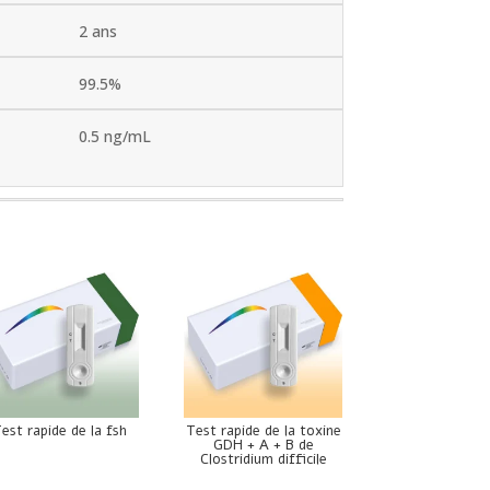
2 ans
99.5%
0.5 ng/mL
est rapide de la fsh
Test rapide de la toxine
GDH + A + B de
Clostridium difficile