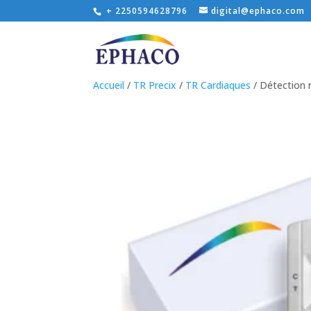
+ 2250594628796
digital@ephaco.com
Accueil
/
TR Precix
/
TR Cardiaques
/ Détection r