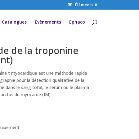
Éléments 0
Catalogues
Evènements
Ephaco
de de la troponine
nt)
onine t myocardique est une méthode rapide
phie pour la détection qualitative de la
e dans le sang total, le sérum ou le plasma
infarctus du myocarde (IM).
t
quipement