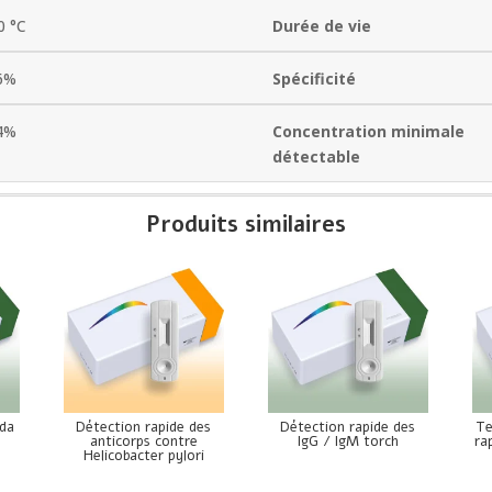
0 °C
Durée de vie
6%
Spécificité
4%
Concentration minimale
détectable
Produits similaires
ida
Détection rapide des
Détection rapide des
Te
anticorps contre
IgG / IgM torch
ra
Helicobacter pylori