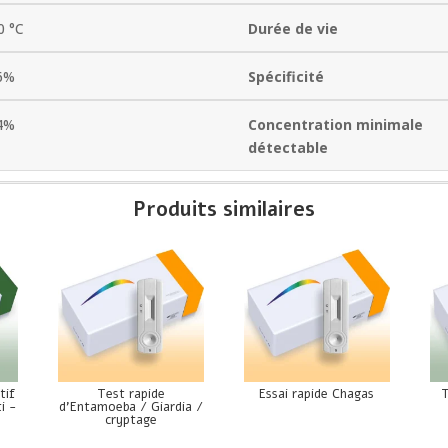
0 °C
Durée de vie
6%
Spécificité
4%
Concentration minimale
détectable
Produits similaires
tif
Test rapide
Essai rapide Chagas
T
i -
d’Entamoeba / Giardia /
cryptage