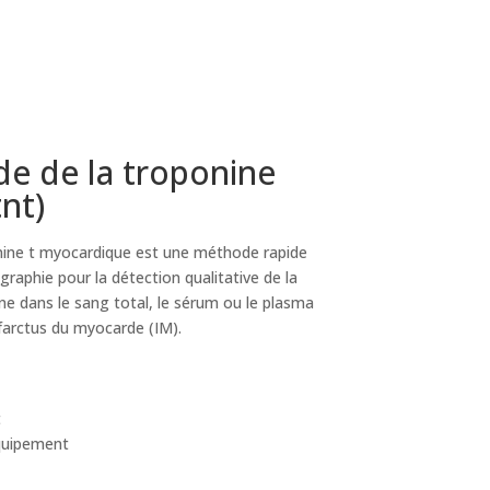
de de la troponine
nt)
onine t myocardique est une méthode rapide
phie pour la détection qualitative de la
e dans le sang total, le sérum ou le plasma
infarctus du myocarde (IM).
t
quipement