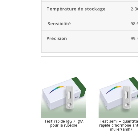
Température de stockage
2-3
Sensibilité
98.
Précision
99.
Test rapide IgG / IgM
Test semi – quantita
pour la rubéole
rapide d’hormone ant
muller(amh)