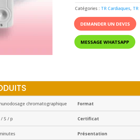
Catégories :
TR Cardiaques
,
TR 
DEMANDER UN DEVIS
MESSAGE WHATSAPP
ODUITS
unodosage chromatographique
Format
/ S / p
Certificat
minutes
Présentation