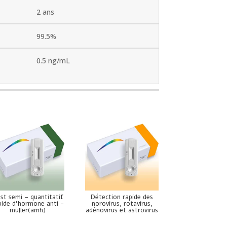
2 ans
99.5%
0.5 ng/mL
st semi – quantitatif
Détection rapide des
pide d’hormone anti -
norovirus, rotavirus,
muller(amh)
adénovirus et astrovirus