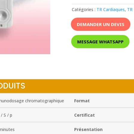
Catégories :
TR Cardiaques
,
TR 
DEMANDER UN DEVIS
MESSAGE WHATSAPP
ODUITS
unodosage chromatographique
Format
/ S / p
Certificat
minutes
Présentation