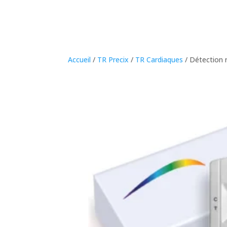
Accueil
/
TR Precix
/
TR Cardiaques
/ Détection r