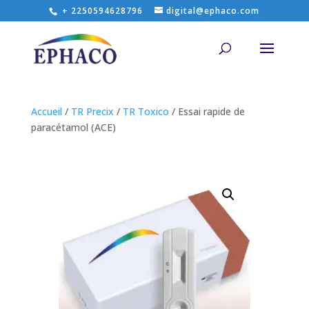
+ 2250594628796
digital@ephaco.com
Accueil
/
TR Precix
/
TR Toxico
/ Essai rapide de
paracétamol (ACE)