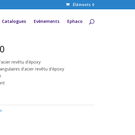
Éléments 0
Catalogues
Evènements
Ephaco
00
’acier revêtu d’époxy
angulaires d’acier revêtu d’époxy
e
ant
m
er