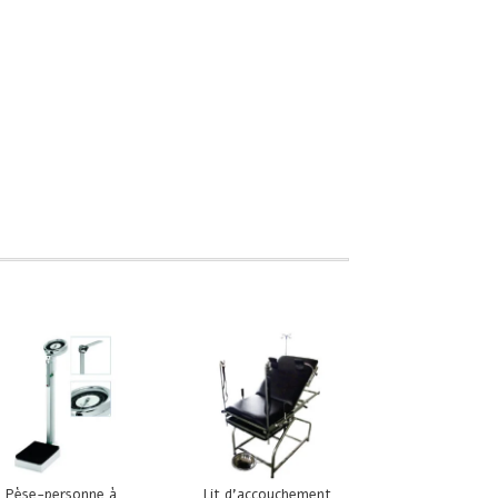
Pèse-personne à
Lit d’accouchement