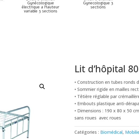
Gynécologique
Gynecologique 3
électrique a Hauteur
sections
variable 3 sections
Lit d’hôpital 8
• Construction en tubes ronds d
• Sommier rigide en mailles rect
• Têtière réglable par crémaillèr
• Embouts plastique anti-dérap
• Dimensions : 190 x 80 x 50 c
sans roues avec roues
Catégories :
Biomédical
,
Mobili