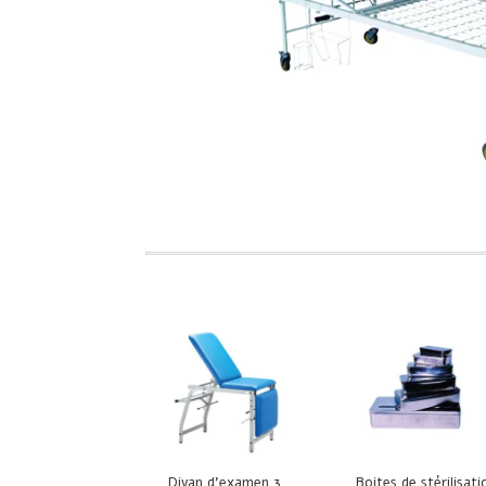
Divan d’examen 3
Boites de stérilisati