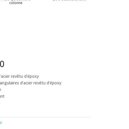
colonne
00
’acier revêtu d’époxy
angulaires d’acier revêtu d’époxy
e
ant
m
er