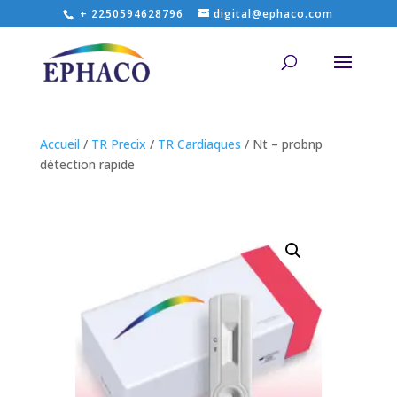
+ 2250594628796
digital@ephaco.com
Accueil
/
TR Precix
/
TR Cardiaques
/ Nt – probnp
détection rapide