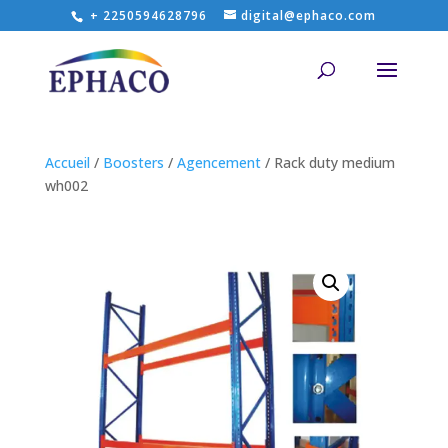
+ 2250594628796
digital@ephaco.com
Accueil
/
Boosters
/
Agencement
/ Rack duty medium
wh002