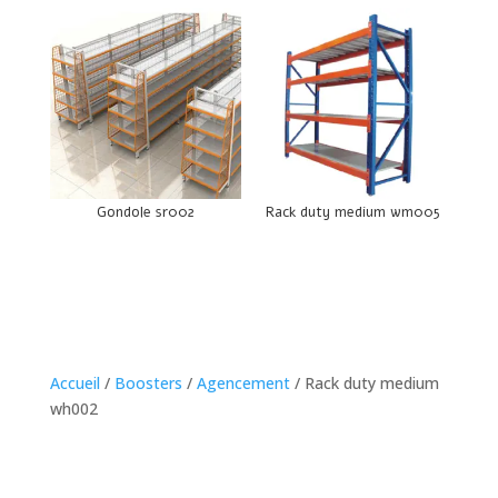
Gondole sr002
Rack duty medium wm005
Accueil
/
Boosters
/
Agencement
/ Rack duty medium
wh002