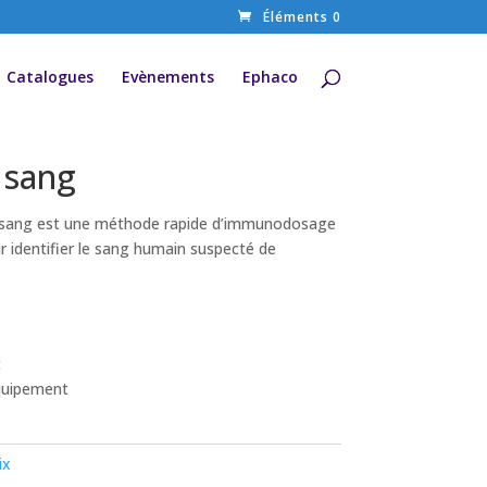
Éléments 0
Catalogues
Evènements
Ephaco
 sang
du sang est une méthode rapide d’immunodosage
 identifier le sang humain suspecté de
t
quipement
ix