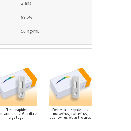
2 ans
99.5%
50 ng/mL
Test rapide
Détection rapide des
Entamoeba / Giardia /
norovirus, rotavirus,
cryptage
adénovirus et astrovirus