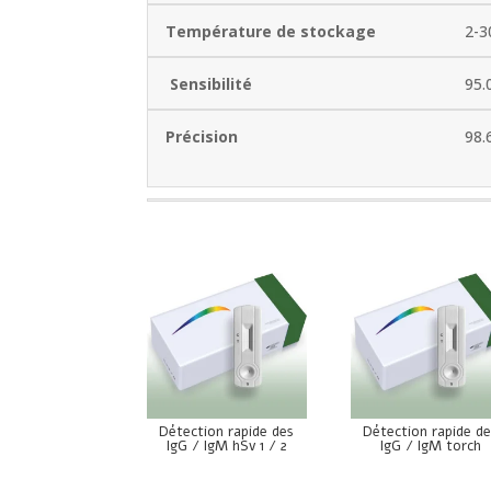
Température de stockage
2-3
Sensibilité
95.
Précision
98.
Détection rapide des
Détection rapide d
IgG / IgM hSv 1 / 2
IgG / IgM torch