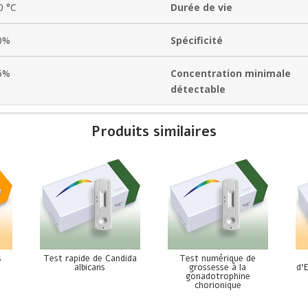
0 °C
Durée de vie
0%
Spécificité
6%
Concentration minimale
détectable
Produits similaires
s
Test rapide de Candida
Test numérique de
albicans
grossesse à la
d’
gonadotrophine
chorionique