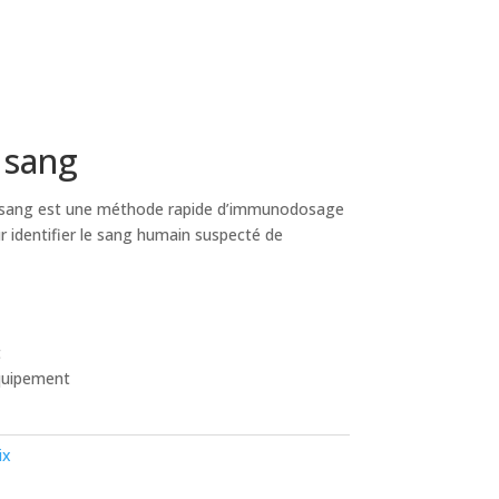
 sang
du sang est une méthode rapide d’immunodosage
 identifier le sang humain suspecté de
t
quipement
ix