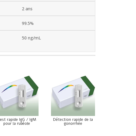
2 ans
99.5%
50 ng/mL
est rapide IgG / IgM
Détection rapide de la
pour la rubéole
gonorrhée