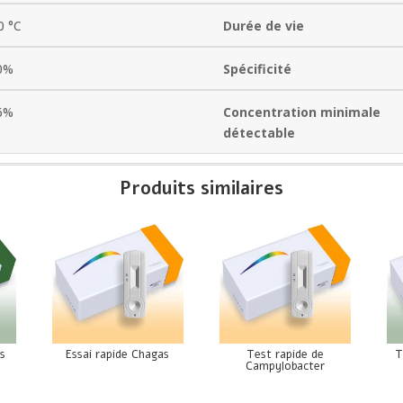
0 °C
Durée de vie
0%
Spécificité
6%
Concentration minimale
détectable
Produits similaires
es
Essai rapide Chagas
Test rapide de
T
Campylobacter