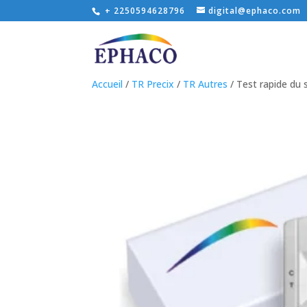
+ 2250594628796
digital@ephaco.com
Accueil
/
TR Precix
/
TR Autres
/ Test rapide du