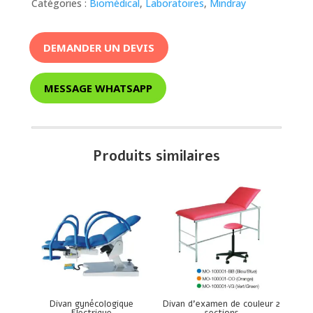
Catégories :
Biomédical
,
Laboratoires
,
Mindray
DEMANDER UN DEVIS
MESSAGE WHATSAPP
Produits similaires
Divan gynécologique
Divan d’examen de couleur 2
Electrique
sections