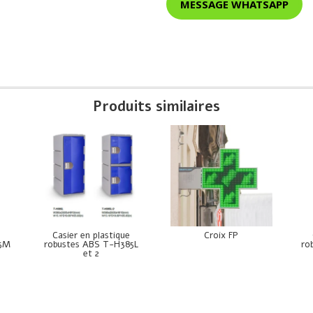
MESSAGE WHATSAPP
Produits similaires
e
Casier en plastique
Croix FP
85M
robustes ABS T-H385L
ro
et 2