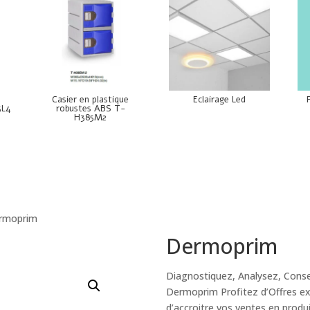
e
Casier en plastique
Eclairage Led
5L4
robustes ABS T-
H385M2
rmoprim
Dermoprim
Diagnostiquez, Analysez, Consei
Dermoprim Profitez d’Offres e
d’accroitre vos ventes en prod