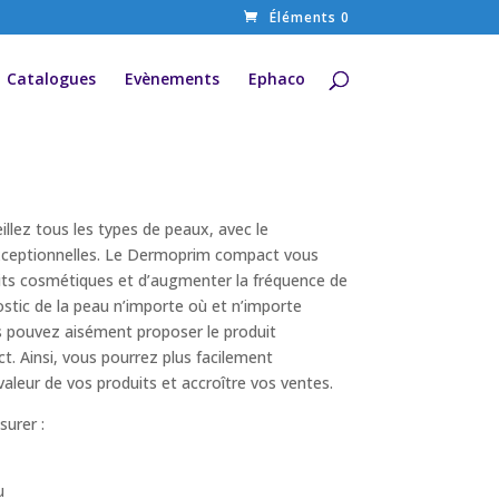
Éléments 0
Catalogues
Evènements
Ephaco
llez tous les types de peaux, avec le
xceptionnelles. Le Dermoprim compact vous
uits cosmétiques et d’augmenter la fréquence de
ostic de la peau n’importe où et n’importe
s pouvez aisément proposer le produit
t. Ainsi, vous pourrez plus facilement
valeur de vos produits et accroître vos ventes.
urer :
u