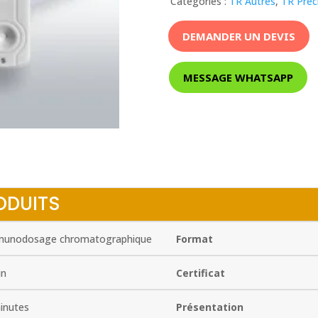
Catégories :
TR Autres
,
TR Prec
DEMANDER UN DEVIS
MESSAGE WHATSAPP
ODUITS
unodosage chromatographique
Format
in
Certificat
inutes
Présentation