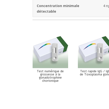
Concentration minimale
4 n
détectable
Test numérique de
Test rapide IgG / I
grossesse à la
de Toxoplasma gond
gonadotrophine
chorionique