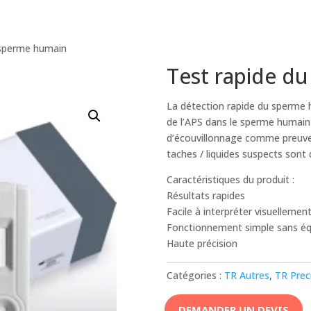
 sperme humain
Test rapide d
La détection rapide du sperme h
de l’APS dans le sperme humain d
d’écouvillonnage comme preuve
taches / liquides suspects sont
Caractéristiques du produit :
Résultats rapides
Facile à interpréter visuellemen
Fonctionnement simple sans é
Haute précision
Catégories :
TR Autres
,
TR Prec
DEMANDER UN DEVIS