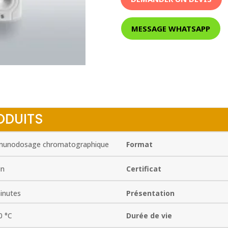
MESSAGE WHATSAPP
ODUITS
unodosage chromatographique
Format
in
Certificat
inutes
Présentation
0 °C
Durée de vie