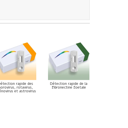
étection rapide des
Détection rapide de la
norovirus, rotavirus,
fibronectine foetale
énovirus et astrovirus