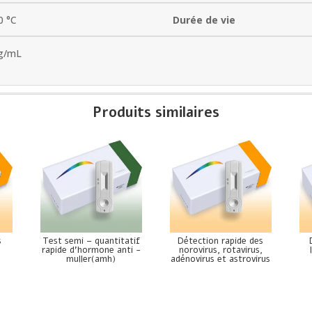
0 °C
Durée de vie
g/mL
Produits similaires
s
Test semi – quantitatif
Détection rapide des
rapide d’hormone anti -
norovirus, rotavirus,
muller(amh)
adénovirus et astrovirus