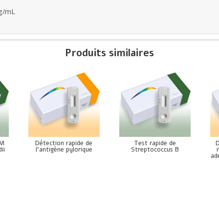
g/mL
Produits similaires
gM
Détection rapide de
Test rapide de
D
ii
l’antigène pylorique
Streptococcus B
ad