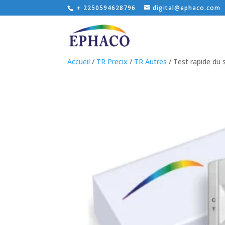
+ 2250594628796
digital@ephaco.com
Accueil
/
TR Precix
/
TR Autres
/ Test rapide du