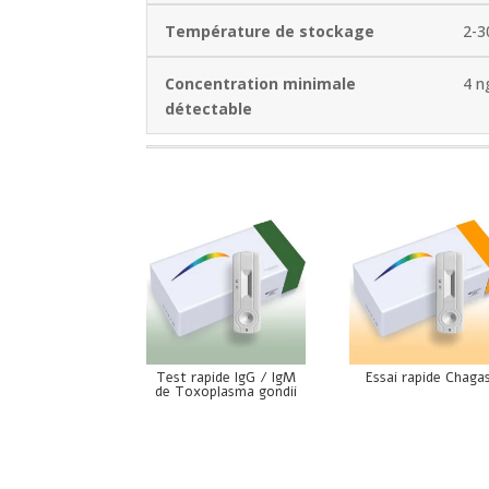
Température de stockage
2-3
Concentration minimale
4 n
détectable
Test rapide IgG / IgM
Essai rapide Chaga
de Toxoplasma gondii