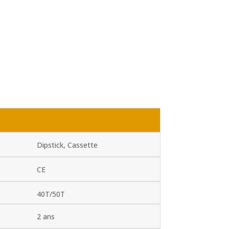
Dipstick, Cassette
CE
40T/50T
2 ans