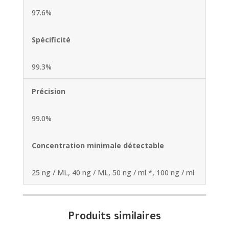
97.6%
Spécificité
99.3%
Précision
99.0%
Concentration minimale détectable
25 ng / ML, 40 ng / ML, 50 ng / ml *, 100 ng / ml
Produits similaires